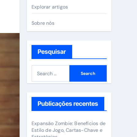
Explorar artigos
Sobre nós
Pesquisar
S
e
a
r
c
Publicações recentes
h
f
Expansão Zombie: Benefícios de
o
Estilo de Jogo, Cartas-Chave e
Estratégias