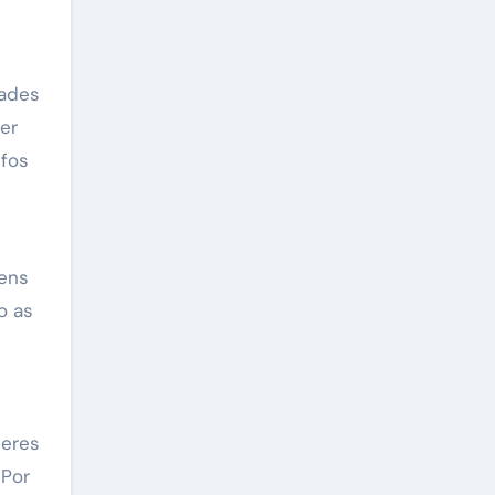
dades
er
lfos
gens
o as
deres
 Por