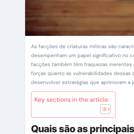
As facções de criaturas míticas são caracterizadas pelas suas forças e habilidades únicas, que
desempenham um papel significativo no com
facções também têm fraquezas inerentes q
forças quanto as vulnerabilidades dessas 
desenvolver estratégias que aprimoram a jo
Key sections in the article:
Quais são as principais