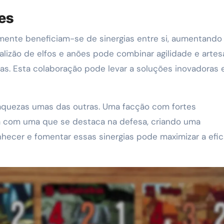
es
mente beneficiam-se de sinergias entre si, aumentando
alizão de elfos e anões pode combinar agilidade e arte
osas. Esta colaboração pode levar a soluções inovadoras
raquezas umas das outras. Uma facção com fortes
a com uma que se destaca na defesa, criando uma
hecer e fomentar essas sinergias pode maximizar a efic