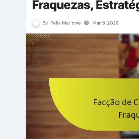
Fraquezas, Estraté
By
Felix Marlowe
Mar 9, 2026