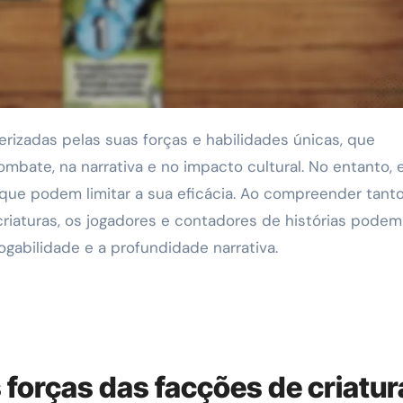
bate, na narrativa e no impacto cultural. No entanto, 
ue podem limitar a sua eficácia. Ao compreender tanto
criaturas, os jogadores e contadores de histórias podem
gabilidade e a profundidade narrativa.
 forças das facções de criatu