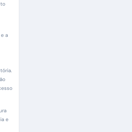
nto
 e a
tória.
tão
xcesso
ura
ia e