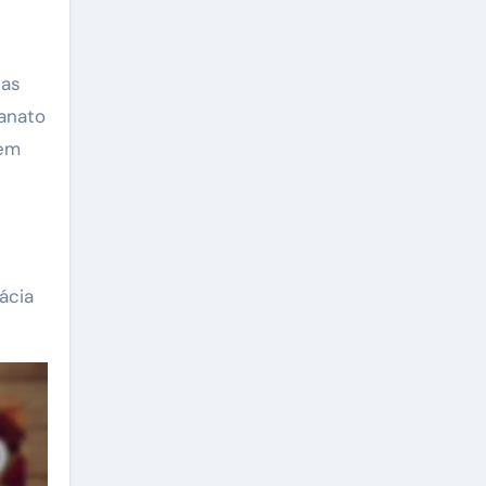
 as
sanato
 em
ácia