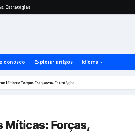
, Estratégias
a, Táticas, Contra-ataques
 do Estilo de Jogo, Cartas Chave e Estratégias
cos: Vantagens de Estilo de Jogo, Cartas-Chave e Estratégi
nefícios de Estilo de Jogo, Cartas Chave e Estratégias
le conosco
Explorar artigos
Idioma
rças, Fraquezas, Estratégias
 Estilo de Jogo, Cartas-Chave e Estratégias
as Míticas: Forças, Fraquezas, Estratégias
 Míticas: Forças,