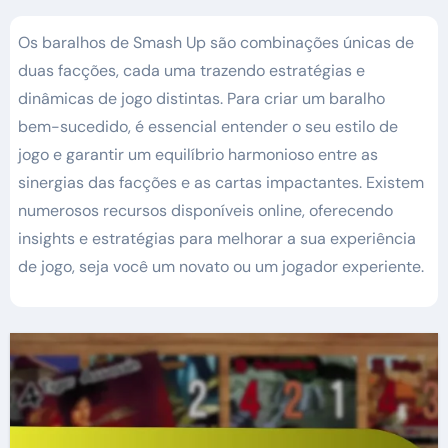
Os baralhos de Smash Up são combinações únicas de
duas facções, cada uma trazendo estratégias e
dinâmicas de jogo distintas. Para criar um baralho
bem-sucedido, é essencial entender o seu estilo de
jogo e garantir um equilíbrio harmonioso entre as
sinergias das facções e as cartas impactantes. Existem
numerosos recursos disponíveis online, oferecendo
insights e estratégias para melhorar a sua experiência
de jogo, seja você um novato ou um jogador experiente.