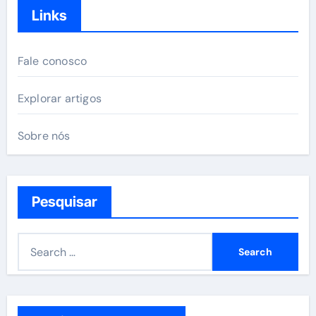
Links
Fale conosco
Explorar artigos
Sobre nós
Pesquisar
S
e
a
r