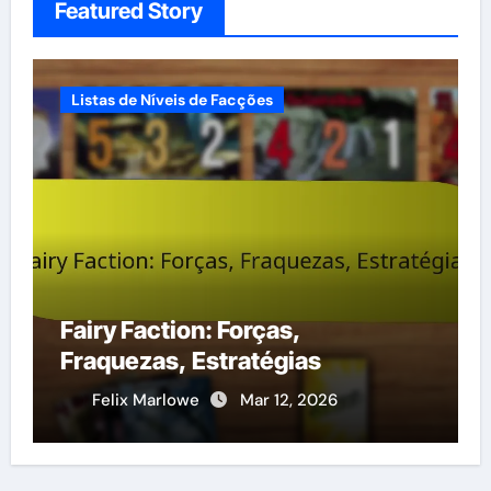
Featured Story
Listas de Níveis de Facções
Gui
Exp
Fairy Faction: Forças,
Est
Fraquezas, Estratégias
Est
Felix Marlowe
Mar 12, 2026
F