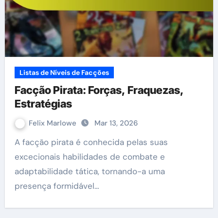
Listas de Níveis de Facções
Facção Pirata: Forças, Fraquezas,
Estratégias
Felix Marlowe
Mar 13, 2026
A facção pirata é conhecida pelas suas
excecionais habilidades de combate e
adaptabilidade tática, tornando-a uma
presença formidável…